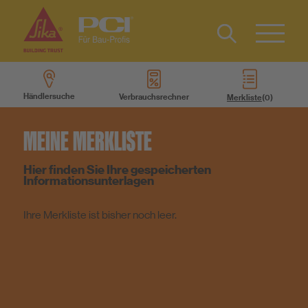
Kontakt
EN
Type 2 or
more
Händlersuche
Verbrauchsrechner
Merkliste
characters
Produkte
for results.
MEINE MERKLISTE
Produktsysteme
Hier finden Sie Ihre gespeicherten
Informationsunterlagen
Services
Ihre Merkliste ist bisher noch leer.
Wissen
Über uns