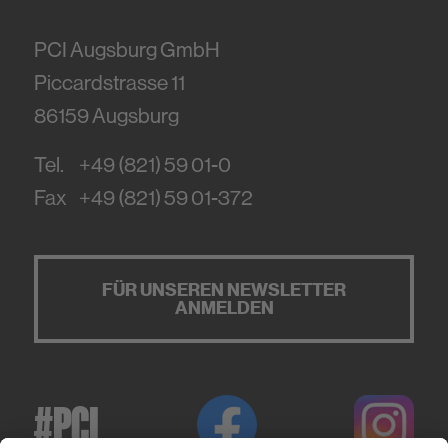
PCI Augsburg GmbH
Piccardstrasse 11
86159
Augsburg
Tel.
+49 (821) 59 01-0
Fax
+49 (821) 59 01-372
FÜR UNSEREN NEWSLETTER
ANMELDEN
#PCI