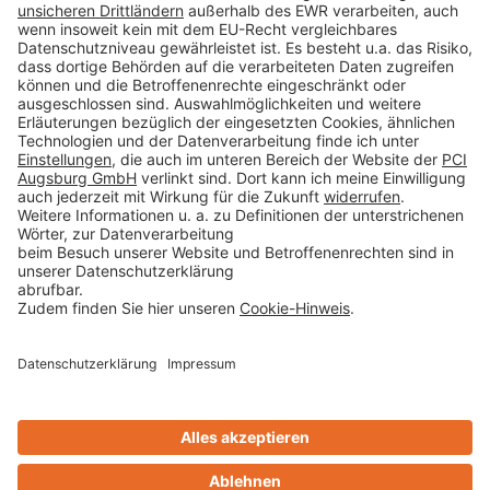
Datenschutz
AGB
Rechtliche Hinweise
Cookie-Einstellungen öffnen
Betroffenenrechte
www.bimobject.com
Sika Deutschland - heinze.de
www.ausschreiben.de
www.naturstein-datenbank.de
Technikchat