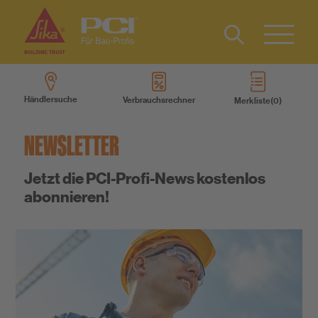
Kontakt
EN
Type 2 or
more
Händlersuche
Verbrauchsrechner
Merkliste
characters
Produkte
for results.
NEWSLETTER
Produktsysteme
Jetzt die PCI-Profi-News kostenlos
abonnieren!
Services
Wissen
Über uns