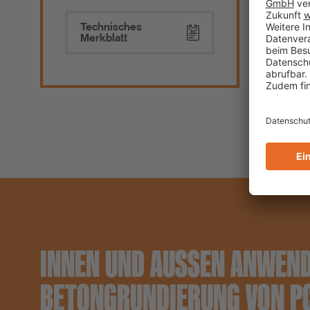
Technisches
Merkblatt
INNEN UND AUSSEN ANWENDB
ETONGRUNDIERUNG VON PC