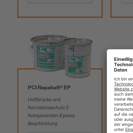
PCI Repahaft® EP
Haftbrücke und
Korrosionsschutz 2-
Komponenten-Epoxid-
Beschichtung