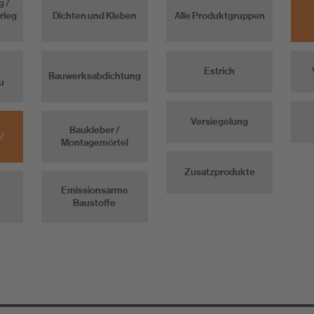
g /
rleg
Dichten und Kleben
Alle Produktgruppen
Estrich
Bauwerksabdichtung
u
Versiegelung
Baukleber /
/
Montagemörtel
Zusatzprodukte
Emissionsarme
Baustoffe