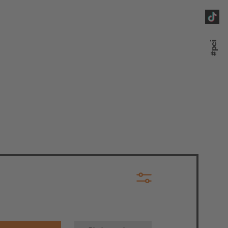
paratur
#pci
n
au
ontieren