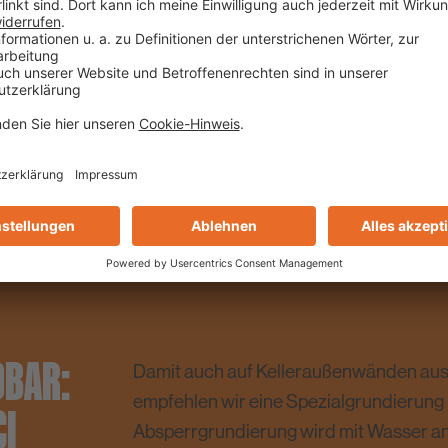
AR: B
Damit auch auf Kelleraußenwänden aus
empfehlen wir eine Spezialgrundierung
I
Absperrgrundierung wird mit Wasser an