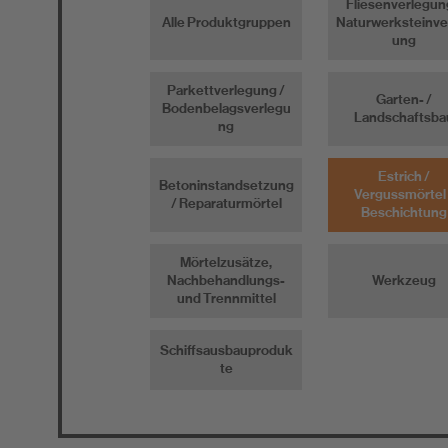
Fliesenverlegun
Alle Produktgruppen
Naturwerksteinve
ung
Parkettverlegung /
Garten- /
Bodenbelagsverlegu
Landschaftsba
ng
Estrich /
Betoninstandsetzung
Vergussmörtel 
/ Reparaturmörtel
Beschichtung
Mörtelzusätze,
Nachbehandlungs-
Werkzeug
und Trennmittel
Schiffsausbauproduk
te