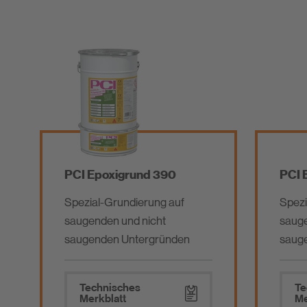
PCI Epoxigrund 390
PCI 
Spezial-Grundierung auf
Spezi
saugenden und nicht
sauge
saugenden Untergründen
saug
Technisches
Te
Merkblatt
Me