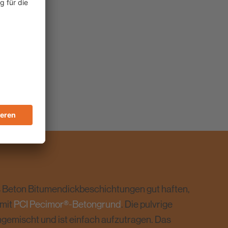
 Beton Bitumendickbeschichtungen gut haften,
 mit
PCI Pecimor®-Betongrund
. Die pulvrige
gemischt und ist einfach aufzutragen. Das