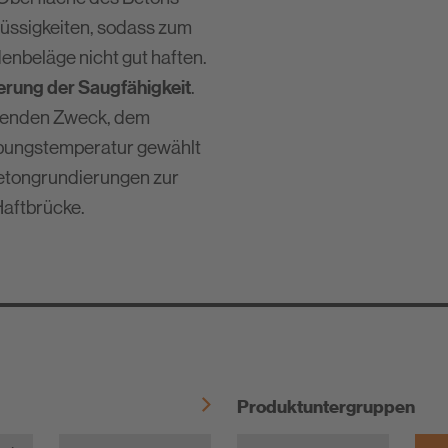
System-Partnerschaften
Fugenprogramm
üssigkeiten, sodass zum
Verbrauchstabellen
PCI-Lösungen für die Betonre
enbeläge nicht gut haften.
Protokolle
erung der Saugfähigkeit
.
Mit PCI normgerecht abdichte
henden Zweck, dem
Detailzeichnungen
Volle Kraft voraus: Schiffausb
bungstemperatur gewählt
Einfach Dichten, Kleben und M
-Betongrundierungen zur
Haftbrücke.
Produktuntergruppen