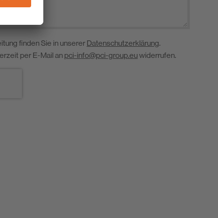
itung finden Sie in unserer
Datenschutzerklärung
.
derzeit per E-Mail an
pci-info@pci-group.eu
widerrufen.