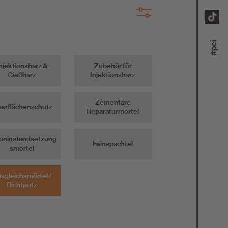
paratur
#pci
n
njektionsharz &
Zubehör für
au
Gießharz
Injektionsharz
ontieren
Zementäre
erflächenschutz
Reparaturmörtel
oninstandsetzung
Feinspachtel
smörtel
sgleichsmörtel /
Dichtputz