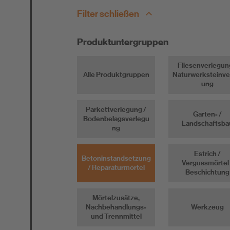
Newsletter
Filter schließen
Downloads
Entsorgungshinweise
Produktuntergruppen
Verbrauchsrechner
Fliesenverlegun
Alle Produktgruppen
Naturwerksteinve
ung
Parkettverlegung /
Garten- /
Bodenbelagsverlegu
Landschaftsba
ng
Estrich /
Betoninstandsetzung
Vergussmörtel 
/ Reparaturmörtel
Beschichtung
Mörtelzusätze,
Nachbehandlungs-
Werkzeug
und Trennmittel