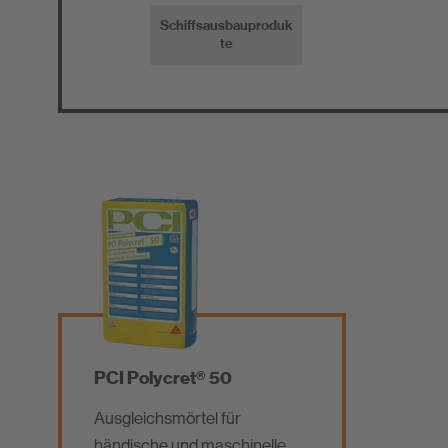
Schiffsausbauproduk
te
PCI Polycret® 50
Ausgleichsmörtel für
händische und maschinelle