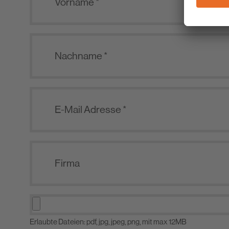
Erlaubte Dateien: pdf, jpg, jpeg, png, mit max 12MB