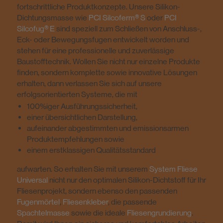
fortschrittliche Produktkonzepte. Unsere Silikon-
Dichtungsmasse wie
PCI Silcoferm® S
oder
PCI
Silcofug® E
sind speziell zum Schließen von Anschluss-,
Eck- oder Bewegungsfugen entwickelt worden und
stehen für eine professionelle und zuverlässige
Baustofftechnik. Wollen Sie nicht nur einzelne Produkte
finden, sondern komplette sowie innovative Lösungen
erhalten, dann verlassen Sie sich auf unsere
erfolgsorientierten Systeme, die mit
100%iger Ausführungssicherheit,
einer übersichtlichen Darstellung,
aufeinander abgestimmten und emissionsarmen
Produktempfehlungen sowie
einem erstklassigen Qualitätsstandard
aufwarten. So erhalten Sie mit unserem
System Fliese
Universal
nicht nur den optimalen Silikon-Dichtstoff für Ihr
Fliesenprojekt, sondern ebenso den passenden
Fugenmörtel
,
Fliesenkleber
, die passende
Spachtelmasse
sowie die ideale
Fliesengrundierung
.