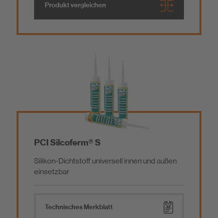
Produkt vergleichen
Bauwerksabdichtung
Hybrid
Betoninstandsetzung / Reparaturmörtel
Silikon
Estrich / Vergussmörtel / Beschichtung
Baukleber / Montagemörtel
PCI Silcoferm® S
Mörtelzusätze, Nachbehandlungs- und Trennmittel
Silikon-Dichtstoff universell innen und außen
einsetzbar
Werkzeug
Technisches Merkblatt
Emissionsarme Baustoffe