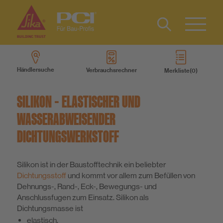
Kontakt
EN
Type 2 or
more
Händlersuche
Verbrauchsrechner
Merkliste
characters
Produkte
for results.
SILIKON – ELASTISCHER UND
Produktsysteme
WASSERABWEISENDER
DICHTUNGSWERKSTOFF
Services
Silikon ist in der Baustofftechnik ein beliebter
Wissen
Dichtungsstoff
und kommt vor allem zum Befüllen von
Dehnungs-, Rand-, Eck-, Bewegungs- und
Anschlussfugen zum Einsatz. Silikon als
Über uns
Dichtungsmasse ist
elastisch,