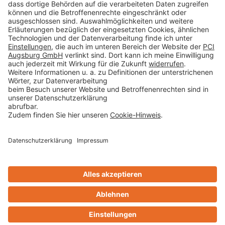
AGB
Rechtliche Hinweise
Cookie-Einstellungen öffnen
Betroffenenrechte
www.bimobject.com
Sika Deutschland - heinze.de
www.ausschreiben.de
www.naturstein-datenbank.de
Technikchat
Design & Code ❤
zwetschke
Kontakt