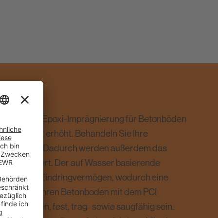
W ist eine Epoxi-Imprägnierung für Betonböden
ßfestigkeit erhöht. Behandeln Sie Ihre
prägnierung. Dadurch werden außerdem das
hs verhindert. Der auf Wasser basierende
 ein hohes Eindringvermögen, wodurch eine
 Sie jedoch Ihren Betonboden mit dem PCI
er, trocken, fest, trag- sowie saugfähig sein.