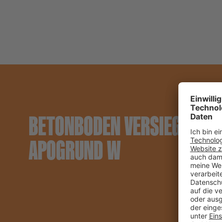
BETONBODEN VERSIEGELN M
APOGRUND W