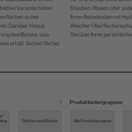
System-Partnerschaften
Fugenprogramm
fektive Variante haben
. Außerdem können Sie
Verbrauchstabellen
PCI-Lösungen für die Betonre
erflächen sicher
tungen versiegeln.
Protokolle
ren. Darüber hinaus
ichtige ist, erfahren
Mit PCI normgerecht abdichte
rung des Betons, was
Sie über Ihren persönlich
Detailzeichnungen
Volle Kraft voraus: Schiffausb
wie erhält. Setzen Sie bei
Einfach Dichten, Kleben und M
Produktuntergruppen
g /
rleg
Dichten und Kleben
Alle Produktgruppen