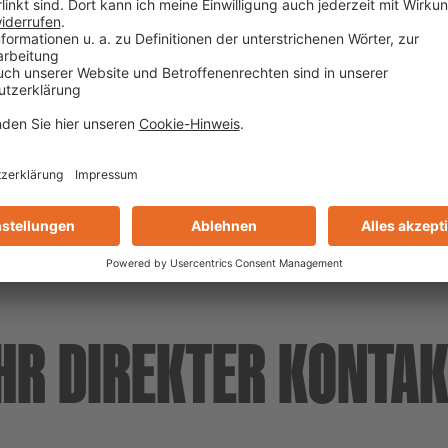
Rückstände, Anstriche oder starke Versc
zum Beispiel dem PCI Entöler für Öl- un
Hohlräume sollten ebenfalls beseitigt 
Sie mit der Imprägnierung beginnen, die
HR DIREKTER KONTA