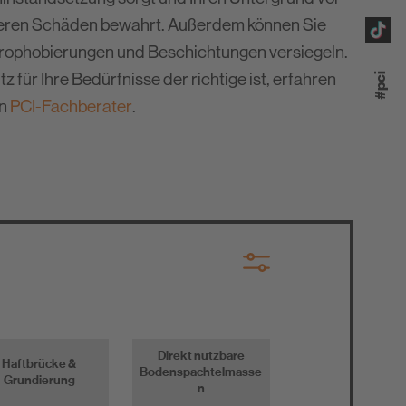
paratur
#pci
n
en
PCI-Fachberater
.
au
ontieren
Direkt nutzbare
Haftbrücke &
Bodenspachtelmasse
Grundierung
n