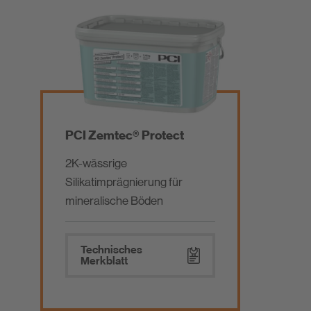
PCI Zemtec® Protect
2K-wässrige
Silikatimprägnierung für
mineralische Böden
Technisches
Merkblatt