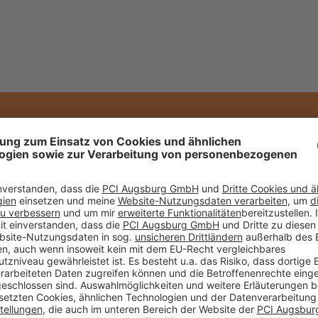
IT PCI
Die Betonimprägnierung PCI Apogrund® 
und Zementestriche, die deren Verschlei
Betonböden mit der transparenten Im
Absanden und das Stauben Ihres Estric
Oberflächenschutz verfügt zudem über
verfestigte Oberfläche entsteht. Bevor
Apogrund W versiegeln, muss dieser saub