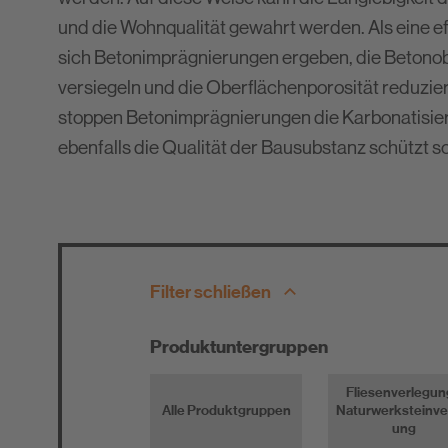
Newsletter
und die Wohnqualität gewahrt werden. Als eine ef
Stauben, Rissen oder anderen Schäden bewahrt
Downloads
sich Betonimprägnierungen ergeben, die Betonob
Ihren Betonboden mit Hydrophobierungen und Beschich
Entsorgungshinweise
versiegeln und die Oberflächenporosität reduzie
Welcher Oberflächenschutz für Ihre Bedürfnisse der r
stoppen Betonimprägnierungen die Karbonatisie
Verbrauchsrechner
ebenfalls die Qualität der Bausubstanz schützt so
Filter schließen
Produktuntergruppen
Fliesenverlegun
Alle Produktgruppen
Naturwerksteinve
ung