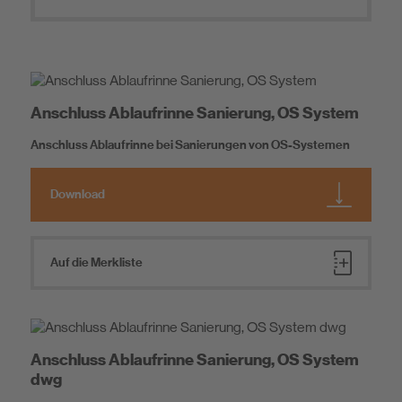
Nachhaltigkeitsdatenblätter
Leistungserklärungen
Nachhaltigkeit
Verbrauchstabellen
Protokolle
DIY
System-Partnerschaften
Ausschreibungstexte
Anschluss Ablaufrinne Sanierung, OS System
Detailzeichnungen
Anschluss Ablaufrinne bei Sanierungen von OS-Systemen
Download
Auf die Merkliste
Anschluss Ablaufrinne Sanierung, OS System
dwg