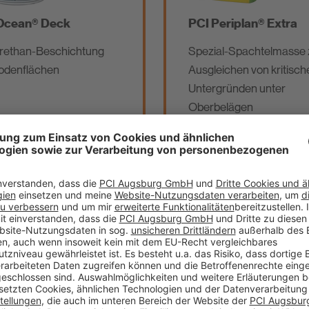
Ocean® Deck
PCI Periplan® Extra
rethan-Beschichtung
Spezial-Spachtelmasse
odenflächen
Ausgleichen von kritisch
Untergründen unter
Oberbelägen
chnisches
Technisches
rkblatt
Merkblatt
odukt
Produkt
rgleichen
vergleichen