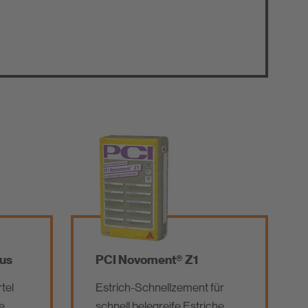
us
PCI Novoment® Z1
tel
Estrich-Schnellzement für
e
schnell belegreife Estriche