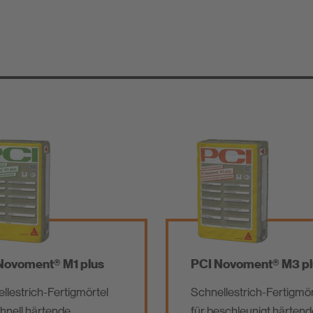
Novoment® M1 plus
PCI Novoment® M3 pl
llestrich-Fertigmörtel
Schnellestrich-Fertigmör
chnell härtende
für beschleunigt härtend