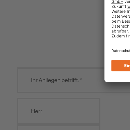
I
Herr