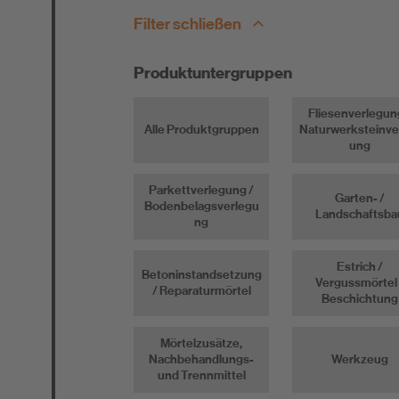
Newsletter
Filter schließen
Downloads
Entsorgungshinweise
Produktuntergruppen
Verbrauchsrechner
Fliesenverlegun
Alle Produktgruppen
Naturwerksteinve
ung
Parkettverlegung /
Garten- /
Bodenbelagsverlegu
Landschaftsba
ng
Estrich /
Betoninstandsetzung
Vergussmörtel 
/ Reparaturmörtel
Beschichtung
Mörtelzusätze,
Nachbehandlungs-
Werkzeug
und Trennmittel