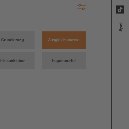
paratur
#pci
n
au
Grundierung
Ausgleichsmasse
ontieren
Fliesenkleber
Fugenmörtel