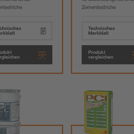
ntestriche
Zementestriche
chnisches
Technisches
rkblatt
Merkblatt
odukt
Produkt
rgleichen
vergleichen