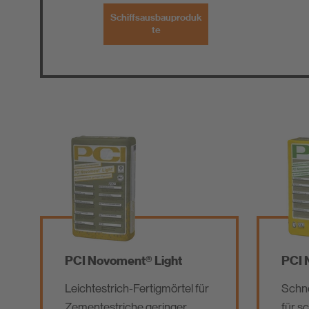
Schiffsausbauproduk
te
PCI Novoment® Light
PCI 
Leichtestrich-Fertigmörtel für
Schne
Zementestriche geringer
für s