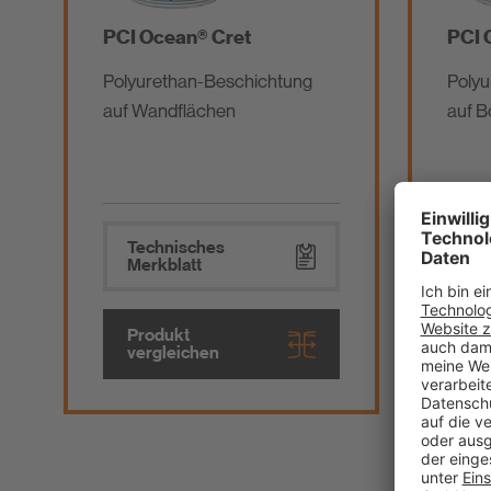
PCI Ocean® Cret
PCI 
Polyurethan-Beschichtung
Polyu
auf Wandflächen
auf B
Technisches
Te
Merkblatt
Me
Produkt
Pr
vergleichen
ve