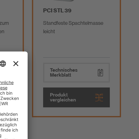
PCI STL 39
 zum
Standfeste Spachtelmasse
en
leicht
Technisches
Merkblatt
Produkt
vergleichen