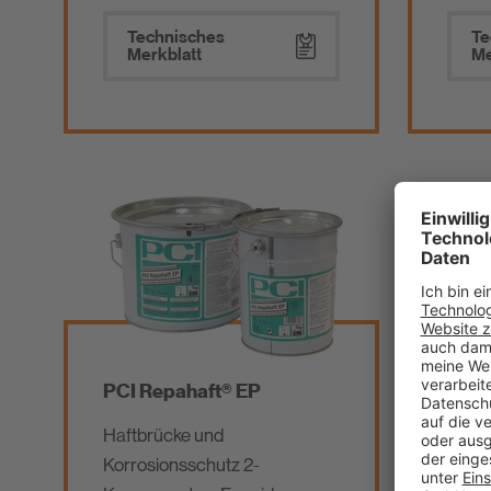
Technisches
Te
Merkblatt
Me
PCI Repahaft® EP
PCI 
Haftbrücke und
Estri
Korrosionsschutz 2-
von G