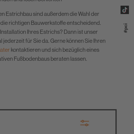
chen Estrichbau sind außerdem die Wahl der
paratur
 die richtigen Bauwerkstoffe entscheidend.
#pci
n
Installation Ihres Estrichs? Dann ist unser
au
jederzeit für Sie da. Gerne können Sie Ihren
ater
kontaktieren und sich bezüglich eines
ontieren
ativen Fußbodenbaus beraten lassen.