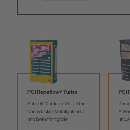
PCI Repaflow® Turbo
PCI 
Schnell-Montage-Mörtel für
Zemen
Kanaldeckel, Metallgeländer
Anker
und Betonfertigteile
und 