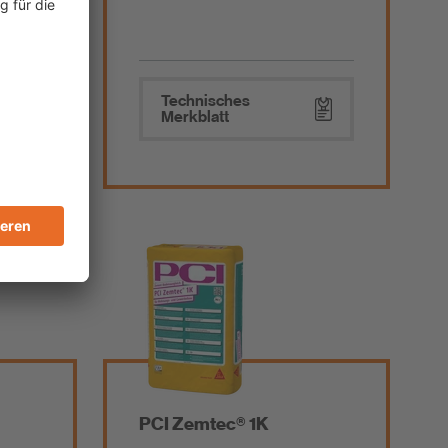
Technisches
Merkblatt
PCI Zemtec® 1K