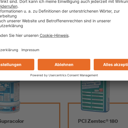
chflächen
und Wohnbau
chnisches
Technisches
rkblatt
Merkblatt
Supracolor
PCI Zemtec® 180