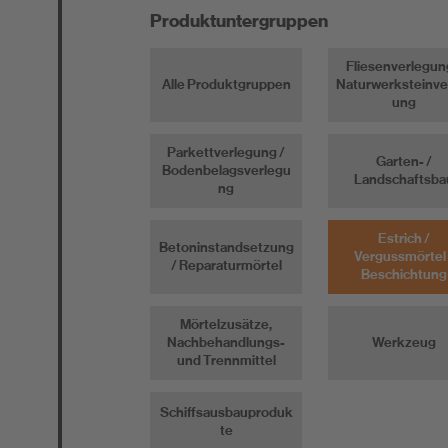
Produktuntergruppen
Fliesenverlegun
Alle Produktgruppen
Naturwerksteinve
ung
Parkettverlegung /
Garten- /
Bodenbelagsverlegu
Landschaftsba
ng
Estrich /
Betoninstandsetzung
Vergussmörtel 
/ Reparaturmörtel
Beschichtung
Mörtelzusätze,
Nachbehandlungs-
Werkzeug
und Trennmittel
Schiffsausbauproduk
te