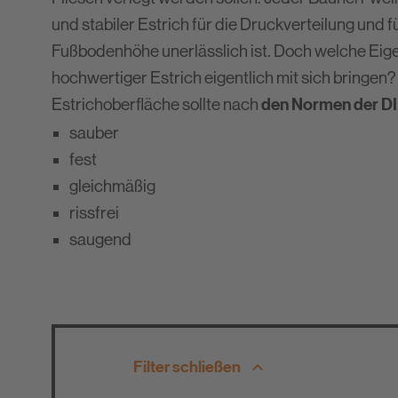
Newsletter
und stabiler Estrich für die Druckverteilung und 
Downloads
Fußbodenhöhe unerlässlich ist. Doch welche Eige
Entsorgungshinweise
hochwertiger Estrich eigentlich mit sich bringen
den Normen der D
Estrichoberfläche sollte nach
Verbrauchsrechner
sauber
fest
gleichmäßig
rissfrei
saugend
Filter schließen