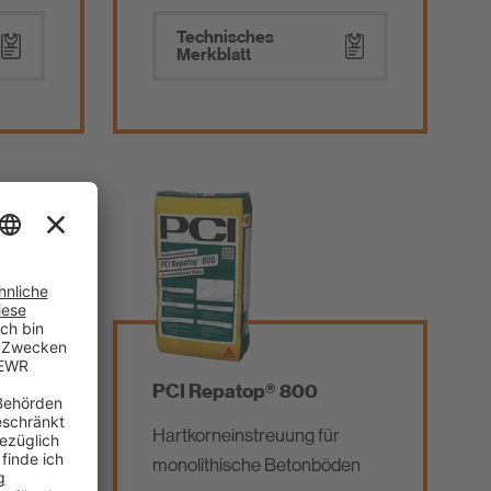
Technisches
Merkblatt
PCI Repatop® 800
ür
Hartkorneinstreuung für
e-
monolithische Betonböden