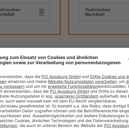
chnisches
Technisches
rkblatt
Merkblatt
Repament® Fein
PCI Repament® Multi
chmörtel zum Erstellen
Variabler Schnellmörtel f
efällen und
Sanierungen im Gewerb