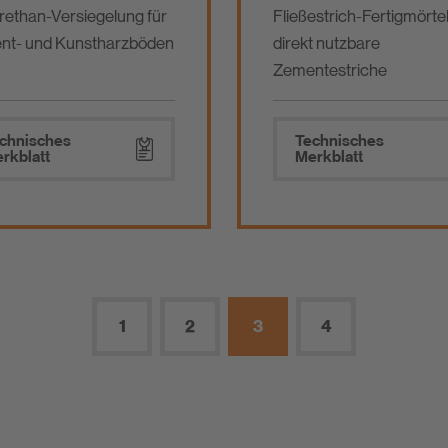
rethan-Versiegelung für
Fließestrich-Fertigmörtel
nt- und Kunstharzböden
direkt nutzbare
Zementestriche
chnisches
Technisches
rkblatt
Merkblatt
1
2
3
4