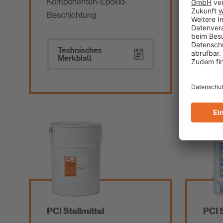
Komponenten-Epoxid-
Estri
Beschichtung
Technisches
Te
Merkblatt
Me
PCI Stellmittel
PCI 