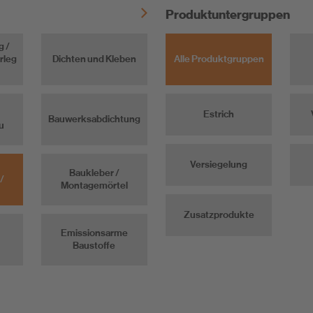
Produktuntergruppen
g /
rleg
Dichten und Kleben
Alle Produktgruppen
Estrich
Bauwerksabdichtung
u
Versiegelung
Baukleber /
/
Montagemörtel
Zusatzprodukte
Emissionsarme
Baustoffe