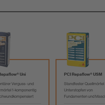
Repaflow® Uni
PCI Repaflow® USM
tärer Verguss- und
Standfester Quellmörtel
mörtel 1-komponentig
Unterstopfen von
schwundkompensiert
Fundamenten und Masc