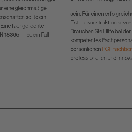
System-Partnerschaften
Fugenprogramm
für eine gleichmäßige
Verbrauchstabellen
sein. Für einen erfolgrei
PCI-Lösungen für die Betonre
nschaften sollte ein
Estrichkonstruktion sowie
Protokolle
? Eine fachgerechte
Mit PCI normgerecht abdichte
Brauchen Sie Hilfe bei der 
IN 18365
in jedem Fall
Detailzeichnungen
Volle Kraft voraus: Schiffausb
kompetentes Fachpersonal 
persönlichen
PCI-Fachber
Einfach Dichten, Kleben und M
professionellen und innov