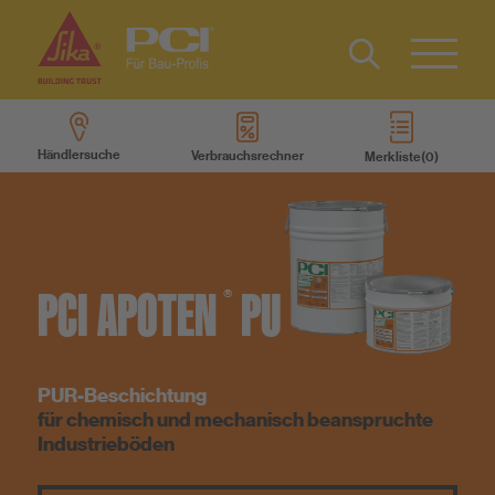
Kontakt
EN
Type 2 or
more
Händlersuche
Verbrauchsrechner
Merkliste
characters
Produkte
for results.
Produktsysteme
PCI
APOTEN
PU
®
Services
Wissen
PUR-Beschichtung
für chemisch und mechanisch beanspruchte
Industrieböden
Über uns