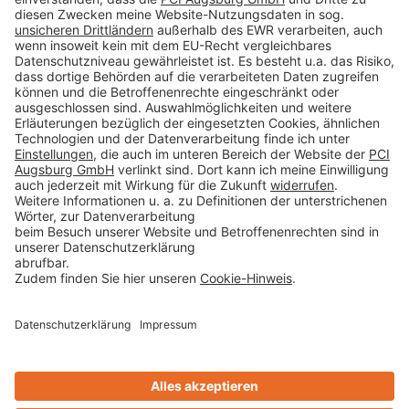
Impressum
Datenschutz
AGB
Rechtliche Hinweise
Cookie-Einstellungen öffnen
Betroffenenrechte
www.bimobject.com
Sika Deutschland - heinze.de
www.ausschreiben.de
www.naturstein-datenbank.de
Technikchat