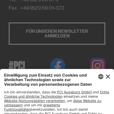
Fax
+49 (821) 59 01-372
FÜR UNSEREN NEWSLETTER
ANMELDEN
#PCI