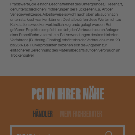
Praxiswerte, die je nach Beschaffenheit des Untergrundes, Fliesenart,
der unterschiedlichen Profilierungen der Rückseiten u.ä., Art der
Verlegewerkzeuge, Arbeitsweise sowohl nach oben als auch nach
unten stark schwanken können. Deshalb dürfen diese Werte nicht zu
Kalkulationszwecken verbindlich zugrunde gelegt werden. Bei
größeren Projekten empfiehlt es sich, den Verbrauch durch Anlegen
einer Probefläche zu ermitteln. Bei Anwendungen des kombinierten
Verfahrens (Buttering-Floating) erhöht sich der Verbrauch um ca. 20
bis 25%. Bei Pulverprodukten beziehen sich die Angaben zur
einfacheren Berechnung des Materialbedarfs auf den Verbrauch an
Trockenpulver.
PCI IN IHRER NÄHE
HÄNDLER
MEIN FACHBERATER