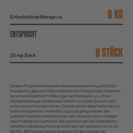
KG
Erforderliche Menge ca.
ENTSPRICHT
STÜCK
25-kg-Sack
Diese im Programm enthaltene Verbrauchsberechnung enthält ca.-
Praxiswerte, die je nach Beschaffenheit des Untergrundes, Fliesenart,
der unterschiedlichen Profilierungen der Rückseiten u.ä., Art der
Verlegewerkzeuge, Arbeitsweise sowohl nach oben als auch nach
unten stark schwanken können. Deshalb dürfen diese Werte nicht zu
Kalkulationszwecken verbindlich zugrunde gelegt werden. Bei
größeren Projekten empfiehlt es sich, den Verbrauch durch Anlegen
einer Probefläche zu ermitteln. Bei Anwendungen des kombinierten
Verfahrens (Buttering-Floating) erhöht sich der Verbrauch um ca. 20
bis 25%. Bei Pulverprodukten beziehen sich die Angaben zur