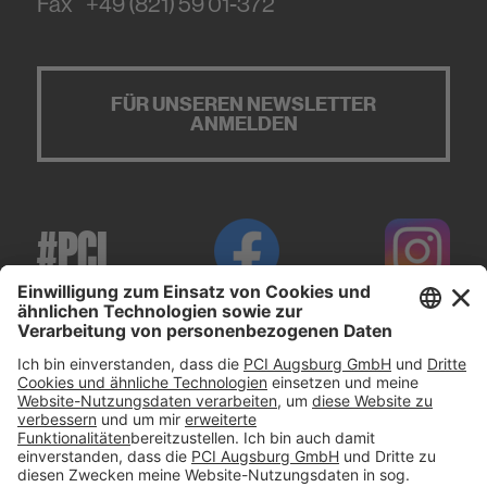
Fax
+49 (821) 59 01-372
FÜR UNSEREN NEWSLETTER
ANMELDEN
#PCI
Impressum