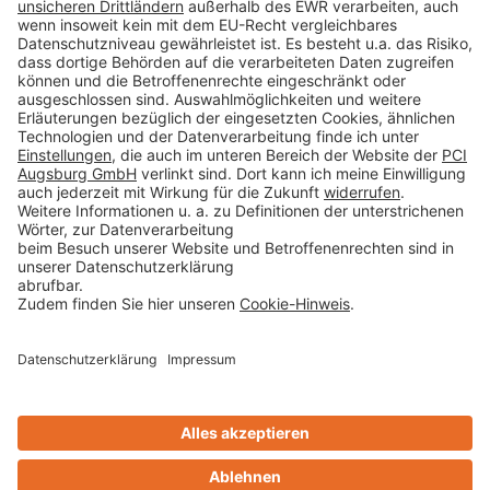
Datenschutz
AGB
Rechtliche Hinweise
Cookie-Einstellungen öffnen
Betroffenenrechte
www.bimobject.com
Sika Deutschland - heinze.de
www.ausschreiben.de
www.naturstein-datenbank.de
Technikchat