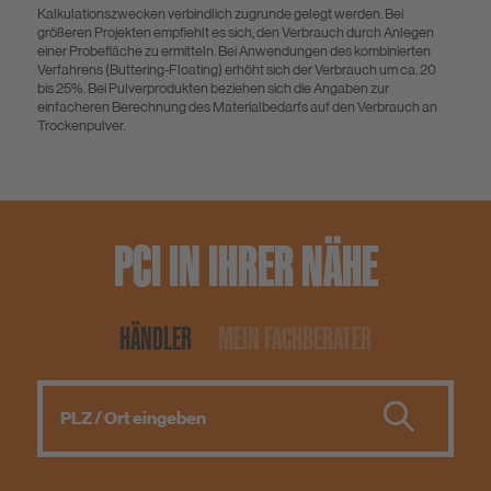
Kalkulationszwecken verbindlich zugrunde gelegt werden. Bei
größeren Projekten empfiehlt es sich, den Verbrauch durch Anlegen
einer Probefläche zu ermitteln. Bei Anwendungen des kombinierten
Verfahrens (Buttering-Floating) erhöht sich der Verbrauch um ca. 20
bis 25%. Bei Pulverprodukten beziehen sich die Angaben zur
einfacheren Berechnung des Materialbedarfs auf den Verbrauch an
Trockenpulver.
PCI IN IHRER NÄHE
HÄNDLER
MEIN FACHBERATER