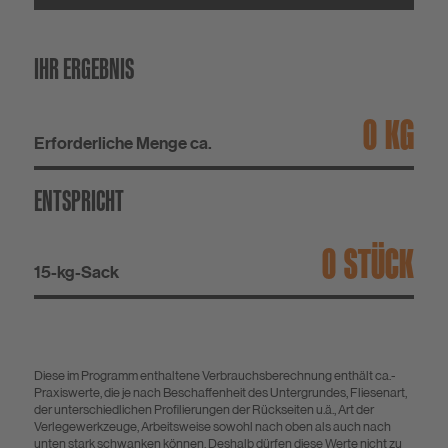
IHR ERGEBNIS
KG
Erforderliche Menge ca.
ENTSPRICHT
STÜCK
15-kg-Sack
Diese im Programm enthaltene Verbrauchsberechnung enthält ca.-
Praxiswerte, die je nach Beschaffenheit des Untergrundes, Fliesenart,
der unterschiedlichen Profilierungen der Rückseiten u.ä., Art der
Verlegewerkzeuge, Arbeitsweise sowohl nach oben als auch nach
unten stark schwanken können. Deshalb dürfen diese Werte nicht zu