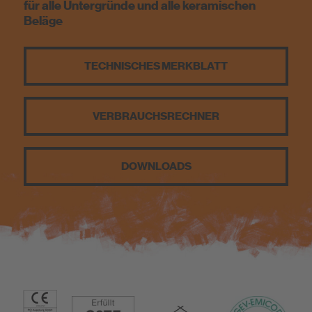
für alle Untergründe und alle keramischen
Nachhaltigkeit
Beläge
DIY
TECHNISCHES MERKBLATT
VERBRAUCHS­RECHNER
DOWNLOADS