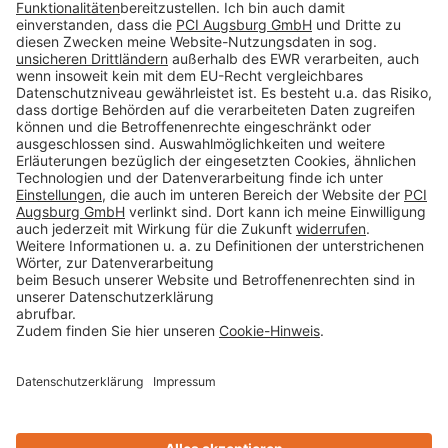
Impressum
Datenschutz
AGB
Rechtliche Hinweise
Cookie-Einstellungen öffnen
Betroffenenrechte
www.bimobject.com
Sika Deutschland - heinze.de
www.ausschreiben.de
www.naturstein-datenbank.de