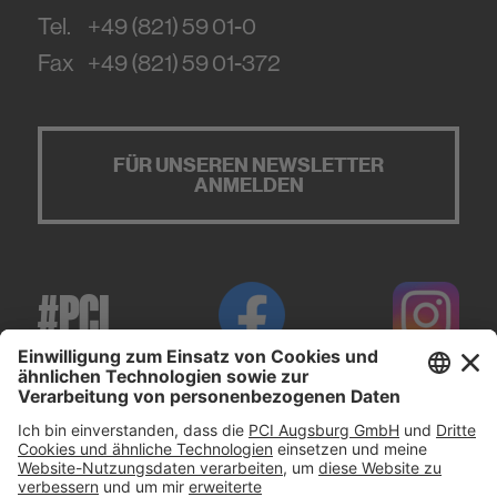
Tel.
+49 (821) 59 01-0
Fax
+49 (821) 59 01-372
FÜR UNSEREN NEWSLETTER
ANMELDEN
#PCI