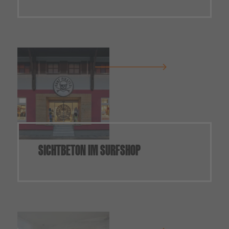
SICHTBETON IM SURFSHOP