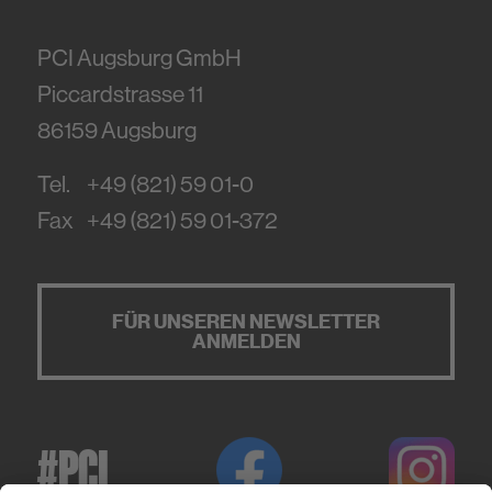
PCI Augsburg GmbH
Piccardstrasse 11
86159
Augsburg
Tel.
+49 (821) 59 01-0
Fax
+49 (821) 59 01-372
FÜR UNSEREN NEWSLETTER
ANMELDEN
#PCI