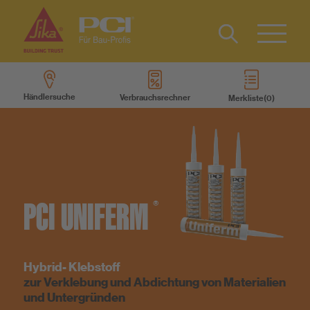
Kontakt
EN
Type 2 or
more
Händlersuche
Verbrauchsrechner
Merkliste
characters
Produkte
for results.
Produktsysteme
Services
PCI
UNIFERM
®
Wissen
Hybrid- Klebstoff
zur Verklebung und Abdichtung von Materialien
Über uns
und Untergründen