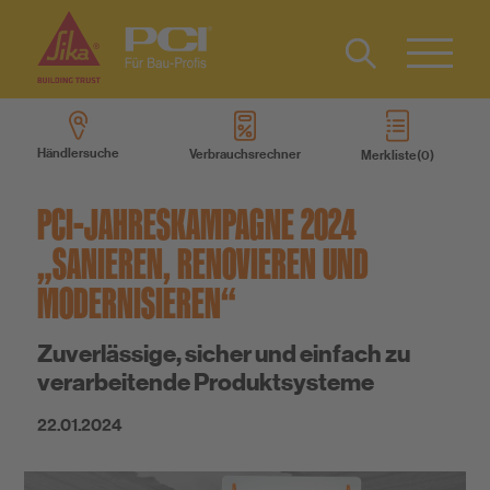
Kontakt
EN
Type 2 or
more
Händlersuche
Verbrauchsrechner
Merkliste
characters
Produkte
for results.
PCI-JAHRESKAMPAGNE 2024
Produktsysteme
„SANIEREN, RENOVIEREN UND
MODERNISIEREN“
Services
Zuverlässige, sicher und einfach zu
verarbeitende Produktsysteme
Wissen
22.01.2024
Über uns