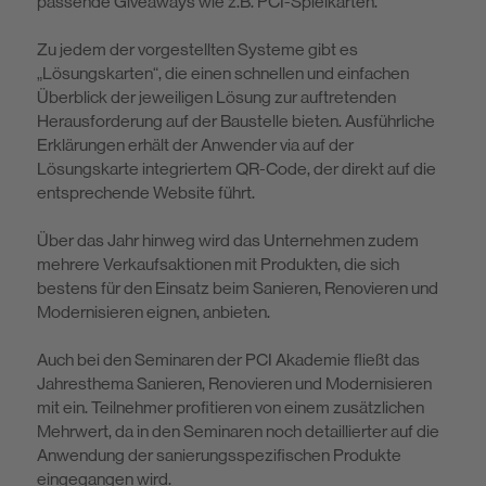
passende Giveaways wie z.B. PCI-Spielkarten.
Zu jedem der vorgestellten Systeme gibt es
„Lösungskarten“, die einen schnel­len und einfachen
Überblick der jeweiligen Lösung zur auftretenden
Herausfor­derung auf der Baustelle bieten. Ausführliche
Erklärungen erhält der Anwender via auf der
Lösungskarte integriertem QR-Code, der direkt auf die
entsprechen­de Website führt.
Über das Jahr hinweg wird das Unternehmen zudem
mehrere Verkaufsaktio­nen mit Produkten, die sich
bestens für den Einsatz beim Sanieren, Renovieren und
Modernisieren eignen, anbieten.
Auch bei den Seminaren der PCI Akademie fließt das
Jahresthema Sanieren, Renovieren und Modernisieren
mit ein. Teilnehmer profitieren von einem zu­sätzlichen
Mehrwert, da in den Seminaren noch detaillierter auf die
Anwen­dung der sanierungsspezifischen Produkte
eingegangen wird.