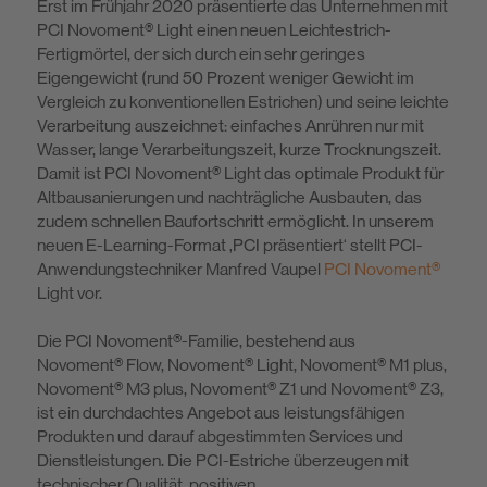
Erst im Frühjahr 2020 präsentierte das Unternehmen mit
PCI Novoment® Light einen neuen Leichtestrich-
Fertigmörtel, der sich durch ein sehr geringes
Eigengewicht (rund 50 Prozent weniger Gewicht im
Vergleich zu konventio­nellen Estrichen) und seine leichte
Verarbeitung auszeichnet: einfaches An­rühren nur mit
Wasser, lange Verarbeitungszeit, kurze Trocknungszeit.
Damit ist PCI Novoment® Light das optimale Produkt für
Altbausanierungen und nachträgliche Ausbauten, das
zudem schnellen Baufortschritt ermöglicht. In unserem
neuen E-Learning-Format ‚PCI präsentiert‘ stellt PCI-
Anwendungs­techniker Manfred Vaupel
PCI Novoment®
Light vor.
Die PCI Novoment®-Familie, bestehend aus
Novoment® Flow, Novoment® Light, Novoment® M1 plus,
Novoment® M3 plus, Novoment® Z1 und Novo­ment® Z3,
ist ein durchdachtes Angebot aus leistungsfähigen
Produkten und darauf abgestimmten Services und
Dienstleistungen. Die PCI-Estriche über­zeugen mit
technischer Qualität, positiven