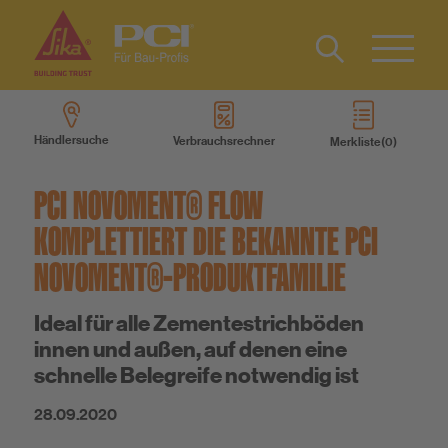
Kontakt
EN
Type 2 or
more
Händlersuche
Verbrauchsrechner
Merkliste
characters
Produkte
for results.
PCI NOVOMENT® FLOW
Produktsysteme
KOMPLETTIERT DIE BEKANNTE PCI
NOVOMENT®-PRODUKTFAMILIE
Services
Ideal für alle Zementestrichböden
innen und außen, auf denen eine
Wissen
schnelle Belegreife notwendig ist
Über uns
28.09.2020