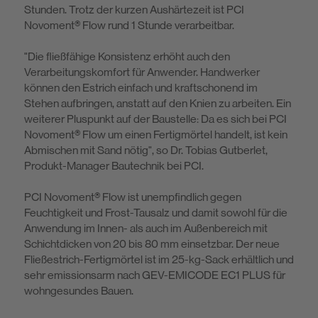
Stunden. Trotz der kurzen Aushärtezeit ist PCI
Novoment® Flow rund 1 Stunde verarbeitbar.
"Die fließfähige Konsistenz erhöht auch den
Verarbeitungskomfort für Anwender. Handwerker
können den Estrich einfach und kraftschonend im
Stehen aufbringen, anstatt auf den Knien zu arbeiten. Ein
weiterer Pluspunkt auf der Baustelle: Da es sich bei PCI
Novoment® Flow um einen Fertigmörtel handelt, ist kein
Abmischen mit Sand nötig", so Dr. Tobias Gutberlet,
Produkt-Manager Bautechnik bei PCI.
PCI Novoment® Flow ist unempfindlich gegen
Feuchtigkeit und Frost-Tausalz und damit sowohl für die
Anwendung im Innen- als auch im Außenbereich mit
Schichtdicken von 20 bis 80 mm einsetzbar. Der neue
Fließestrich-Fertigmör­tel ist im 25-kg-Sack erhältlich und
sehr emissionsarm nach GEV-EMICODE EC1 PLUS für
wohngesundes Bauen.