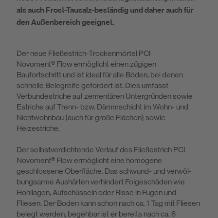
als auch Frost-Tausalz-beständig und daher auch für
den Außenbereich geeignet.
Der neue Fließestrich-Trockenmörtel PCI
Novoment® Flow ermöglicht einen zügigen
Baufortschritt und ist ideal für alle Böden, bei denen
schnelle Beleg­reife gefordert ist. Dies umfasst
Verbundestriche auf zementären Unter­gründen sowie
Estriche auf Trenn- bzw. Dämmschicht im Wohn- und
Nicht­wohnbau (auch für große Flächen) sowie
Heizestriche.
Der selbstverdichtende Verlauf des Fließestrich PCI
Novoment® Flow ermög­licht eine homogene
geschlossene Oberfläche. Das schwund- und verwöl­
bungsarme Aushärten verhindert Folgeschäden wie
Hohllagen, Aufschüsseln oder Risse in Fugen und
Fliesen. Der Boden kann schon nach ca. 1 Tag mit Fliesen
belegt werden, begehbar ist er bereits nach ca. 6