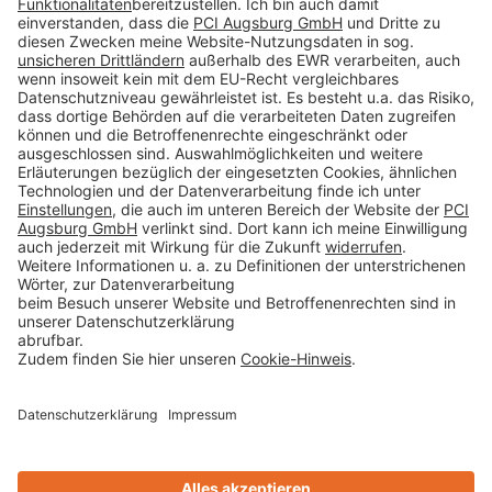
Impressum
Datenschutz
AGB
Rechtliche Hinweise
Cookie-Einstellungen öffnen
Betroffenenrechte
www.bimobject.com
Sika Deutschland - heinze.de
www.ausschreiben.de
www.naturstein-datenbank.de