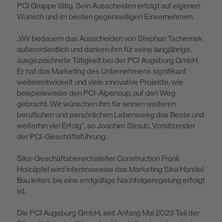
PCI Gruppe tätig. Sein Ausscheiden erfolgt auf eigenen
Wunsch und im besten gegenseitigen Einvernehmen.
„Wir bedauern das Ausscheiden von Stephan Tschernek
außerordentlich und danken ihm für seine langjährige,
ausgezeichnete Tätigkeit bei der PCI Augs­burg GmbH.
Er hat das Marketing des Unternehmens signifikant
weiterentwi­ckelt und viele innovative Projekte, wie
beispielsweise den PCI-Alpencup, auf den Weg
gebracht. Wir wünschen ihm für seinen weiteren
beruflichen und per­sönlichen Lebensweg das Beste und
weiterhin viel Erfolg“, so Joachim Straub, Vorsitzender
der PCI-Geschäftsführung.
Sika-Geschäftsbereichsleiter Construction Frank
Holzäpfel wird interimsweise das Marketing Sika Handel
Bau leiten, bis eine endgültige Nachfolgeregelung erfolgt
ist.
Die PCI Augsburg GmbH, seit Anfang Mai 2023 Teil der