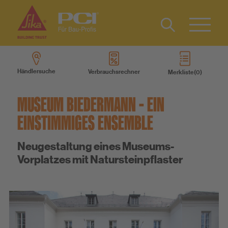
Kontakt
EN
Type 2 or
more
Händlersuche
Verbrauchsrechner
Merkliste
characters
Produkte
for results.
MUSEUM BIEDERMANN - EIN
Produktsysteme
EINSTIMMIGES ENSEMBLE
Neugestaltung eines Museums-
Services
Vorplatzes mit Natursteinpflaster
Wissen
Über uns