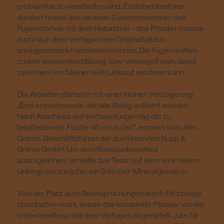
problemlos zu verarbeiten sind. Entscheidend war
darüber hinaus das neutrale Zusammenwirken des
Fugenmörtels mit dem Naturstein – das Pflaster musste
auch nach dem Verfugen den Originalfarbton
uneingeschränkt vorweisen können. Die Fugen sollten
zudem wasserdurchlässig, aber versiegelt sein, damit
zwischen den Steinen kein Unkraut wachsen kann.
Die Arbeiten starteten mit einer kleinen Verzögerung:
„Erst einmal musste der alte Belag entfernt werden.
Nach Abschluss der Vorbereitungen lag die zu
bepflasternde Fläche 45 cm zu tief“, erinnert sich Jörn
Grimm, Geschäftsführer der ausführenden Kopp &
Grimm GmbH. Um den Niveauunterschied
auszugleichen, verteilte das Team auf dem sehr festen
Untergrund zunächst ein Schotter-Mineralgemisch.
Weil der Platz auch Beanspruchungen durch Fahrzeuge
standhalten muss, wurde das komplette Pflaster vor der
Vorbehandlung und dem Verfugen abgerüttelt. „Um für