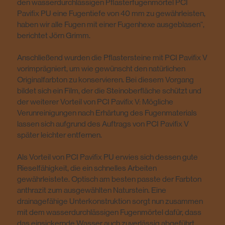
den wasserdurchlässigen Pflasterfugenmörtel PCI
Pavifix PU eine Fugentiefe von 40 mm zu gewährleisten,
haben wir alle Fugen mit einer Fugenhexe ausgeblasen“,
berichtet Jörn Grimm.
Anschließend wurden die Pflastersteine mit PCI Pavifix V
vorimprägniert, um wie gewünscht den natürlichen
Originalfarbton zu konservieren. Bei diesem Vorgang
bildet sich ein Film, der die Steinoberfläche schützt und
der weiterer Vorteil von PCI Pavifix V: Mögliche
Verunreinigungen nach Erhärtung des Fugenmaterials
lassen sich aufgrund des Auftrags von PCI Pavifix V
später leichter entfernen.
Als Vorteil von PCI Pavifix PU erwies sich dessen gute
Rieselfähigkeit, die ein schnelles Arbeiten
gewährleistete. Optisch am besten passte der Farbton
anthrazit zum ausgewählten Naturstein. Eine
drainagefähige Unterkonstruktion sorgt nun zusammen
mit dem wasserdurchlässigen Fugenmörtel dafür, dass
das einsickernde Wasser auch zuverlässig abgeführt