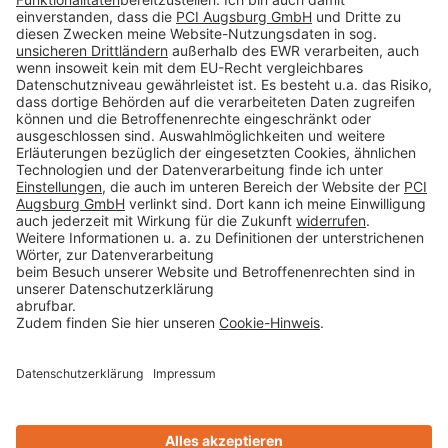
Impressum
Datenschutz
AGB
Rechtliche Hinweise
Cookie-Einstellungen öffnen
Betroffenenrechte
www.bimobject.com
Sika Deutschland - heinze.de
www.ausschreiben.de
www.naturstein-datenbank.de