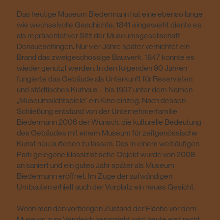
Das heutige Museum Biedermann hat eine ebenso lange
wie wechselvolle Geschichte. 1841 eingeweiht diente es
als repräsentativer Sitz der Museumsgesellschaft
Donaueschingen. Nur vier Jahre später vernichtet ein
Brand das zweigeschossige Bauwerk. 1847 konnte es
wieder genutzt werden. In den folgenden 90 Jahren
fungierte das Gebäude als Unterkunft für Reservisten
und städtisches Kurhaus – bis 1937 unter dem Namen
„Museumslichtspiele“ ein Kino einzog. Nach dessen
Schließung entstand von der Unternehmerfamilie
Biedermann 2006 der Wunsch, die kulturelle Bedeutung
des Gebäudes mit einem Museum für zeitgenössische
Kunst neu aufleben zu lassen. Das in einem weitläufigen
Park gelegene klassizistische Objekt wurde von 2008
an saniert und ein gutes Jahr später als Museum
Biedermann eröffnet. Im Zuge der aufwändigen
Umbauten erhielt auch der Vorplatz ein neues Gesicht.
Wenn man den vorherigen Zustand der Fläche vor dem
Museum zum Vergleich heranzieht wird heute erst recht