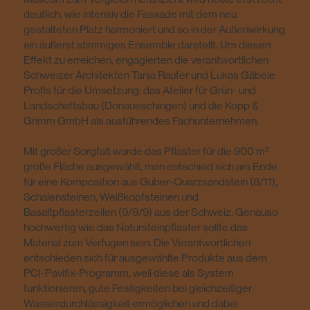
deutlich, wie intensiv die Fassade mit dem neu
gestalteten Platz harmoniert und so in der Außenwirkung
ein äußerst stimmiges Ensemble darstellt. Um diesen
Effekt zu erreichen, engagierten die verantwortlichen
Schweizer Architekten Tanja Raufer und Lukas Gäbele
Profis für die Umsetzung: das Atelier für Grün- und
Landschaftsbau (Donaueschingen) und die Kopp &
Grimm GmbH als ausführendes Fachunternehmen.
Mit großer Sorgfalt wurde das Pflaster für die 900 m²
große Fläche ausgewählt, man entschied sich am Ende
für eine Komposition aus Guber-Quarzsandstein (8/11),
Schalensteinen, Weißkopfsteinen und
Basaltpflasterzeilen (9/9/9) aus der Schweiz. Genauso
hochwertig wie das Natursteinpflaster sollte das
Material zum Verfugen sein. Die Verantwortlichen
entschieden sich für ausgewählte Produkte aus dem
PCI-Pavifix-Programm, weil diese als System
funktionieren, gute Festigkeiten bei gleichzeitiger
Wasserdurchlässigkeit ermöglichen und dabei