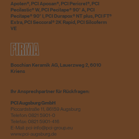
Apoten®, PCI Aposan®, PCI Pericret®, PCI
Pecilastic® W, PCI Pecitape® 90° A, PCI
Pecitape® 90° I, PCI Durapox® NT plus, PCI FT®
Extra, PCI Seccoral® 2K Rapid, PCI Silcoferm
VE
FIRMA
Boschian Keramik AG, Lauerzweg 2, 6010
Kriens
Ihr Ansprechpartner für Rückfragen:
PCI Augsburg GmbH
Piccardstraße 11, 86159 Augsburg
Telefon:
0821 5901-0
Telefax: 0821 5901-416
E-Mail:
pci-info@pci-group.eu
www.pci-augsburg.de