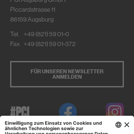
Piccardstrasse 11
86159
Augsburg
Tel.
+49 (821) 59 01-0
Fax
+49 (821) 59 01-372
FÜR UNSEREN NEWSLETTER
ANMELDEN
#PCI