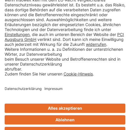
Datenschutz
AGB
Rechtliche Hinweise
Cookie-Einstellungen öffnen
Betroffenenrechte
www.bimobject.com
Sika Deutschland - heinze.de
www.ausschreiben.de
www.naturstein-datenbank.de
Technikchat
Design & Code ❤
zwetschke