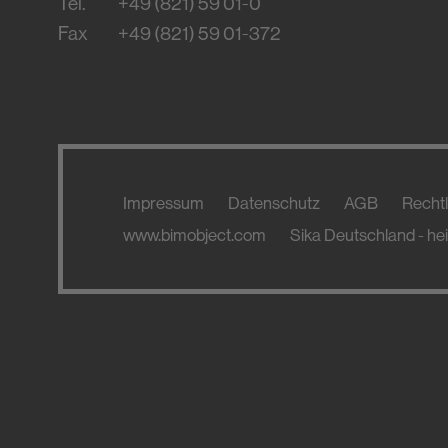
Tel.
+49 (821) 59 01-0
Fax
+49 (821) 59 01-372
Impressum
Datenschutz
AGB
Rechtl
www.bimobject.com
Sika Deutschland - he