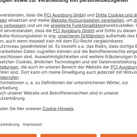
er und Markus Balleisen im direkten Vergleich.
wicht bei gleichem Volumen ersichtlich. Die Beweisführun
 gegenüber der gleichen angemischten Menge eines herkö
 ist der Leichtmörtel PCI Nanolight so geschmeidig und e
 Leichtmörtel-Technologie.
u/de/nicht-von-dieser-welt