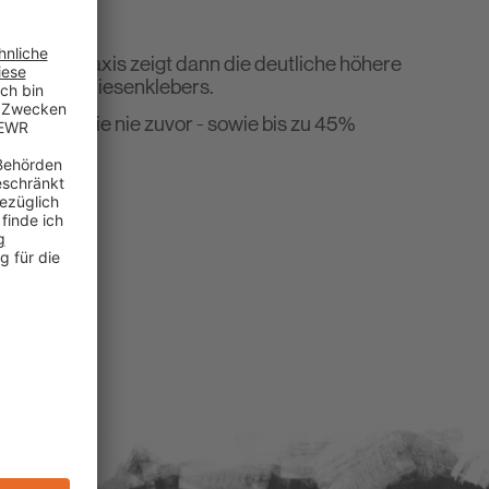
g in der Praxis zeigt dann die deutliche höhere
mmlichen Fliesenklebers.
ffizient wie nie zuvor - sowie bis zu 45%