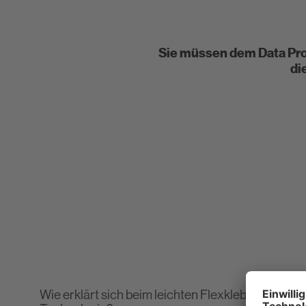
Newsletter
Downloads
Sie müssen dem Data Pro
Entsorgungshinweise
di
Verbrauchsrechner
Wie erklärt sich beim leichten Flexkleber PCI Na