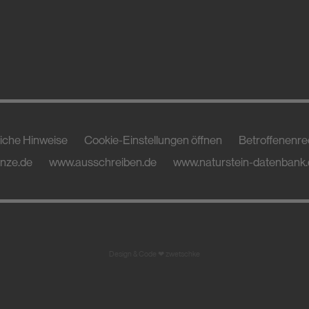
iche Hinweise
Cookie-Einstellungen öffnen
Betroffenenre
inze.de
www.ausschreiben.de
www.naturstein-datenbank
Design & Code ❤
zwetschke