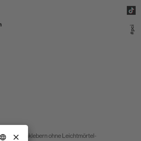
paratur
m
#pci
n
au
ontieren
ichem Fliesenklebern ohne Leichtmörtel-