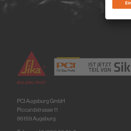
PCI Augsburg GmbH
Piccardstrasse 11
86159
Augsburg