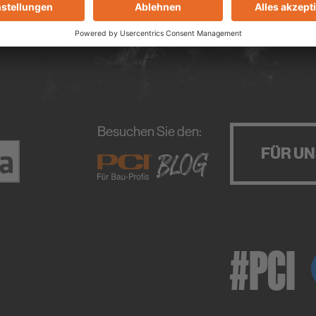
Besuchen Sie den:
FÜR U
#PCI