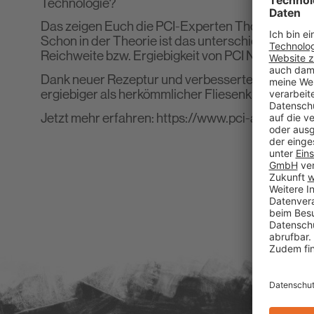
Technologie?
Das zeigen Euch die PCI-Experten Thorsten Leppl
Schon in der Theorie ist das unterschiedliche Ge
Reichweite bzw. Ergiebigkeit von PCI Nanolight
Dank neuer Rezeptur und verbesserter Technologie
ergiebiger als herkömmlicher Fliesenkleber ohne
Jetzt mehr erfahren:
https://www.pci-augsburg.e