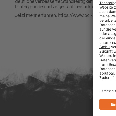
deutliche verbesserte Standfestigkeit. Im neuen
Hintergründe und zeigen auf beeindruckende Weis
Jetzt mehr erfahren:
https://www.pci-augsburg.e