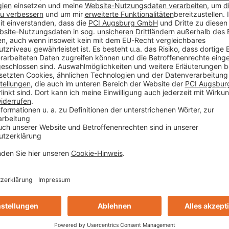
 Video erklären Ihnen die PCI-Experten Thorsten Leppler 
e, was diese Verbesserungen für Sie in der Praxis bede
u/de/nicht-von-dieser-welt