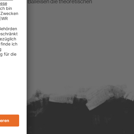
und Markus Balleisen die theoretischen
uten.