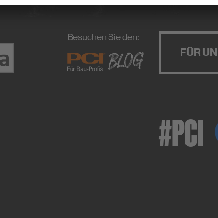
Besuchen Sie den:
FÜR U
#PCI