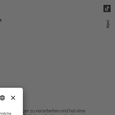
paratur
m
#pci
n
au
ontieren
 geschmeidiger zu verarbeiten und hat eine