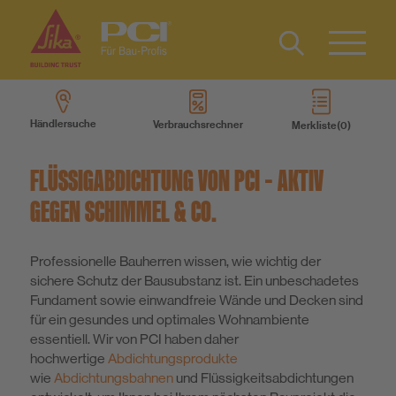
Kontakt
EN
Type 2 or
more
Händlersuche
Verbrauchsrechner
Merkliste
characters
Produkte
for results.
FLÜSSIGABDICHTUNG VON PCI – AKTIV
Produktsysteme
GEGEN SCHIMMEL & CO.
Services
Professionelle Bauherren wissen, wie wichtig der
sichere Schutz der Bausubstanz ist. Ein unbeschadetes
Fundament sowie einwandfreie Wände und Decken sind
Wissen
für ein gesundes und optimales Wohnambiente
essentiell. Wir von PCI haben daher
hochwertige
Abdichtungsprodukte
Über uns
wie
Abdichtungsbahnen
und Flüssigkeitsabdichtungen