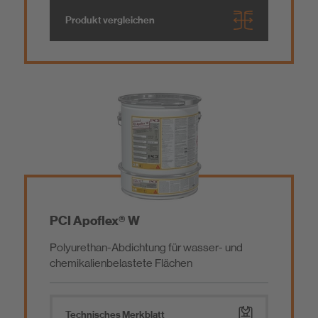
Glasfaserverstärkung
Produkt vergleichen
Hartschaumträgerelement
Entkopplung & Trittschalldämmung
Fliesenkleber
Fugenmörtel
PCI Apoflex® W
Polyurethan-Abdichtung für wasser- und
Reinigungsprodukte
chemikalienbelastete Flächen
Zusatzprodukte
Technisches Merkblatt