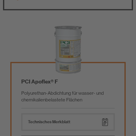
Alle Produktgruppen
Alle Technologien
Flüssigabdichtung
Grundierung
Abdichtungsbahn / Spezialkleber
Abdichtungen
PCI Apoflex® F
Polyurethan-Abdichtung für wasser- und
Dichtband / Schnittschutzband
Haftbrücke
chemikalienbelastete Flächen
Ausgleichsmasse
Technisches Merkblatt