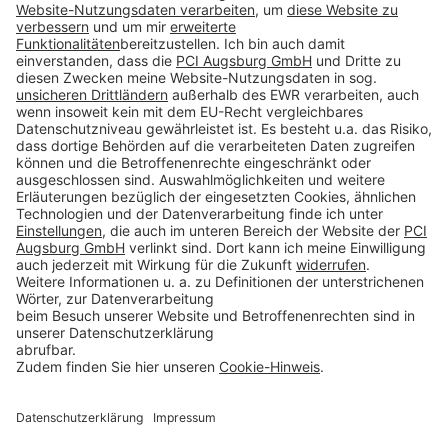
Impressum
Datenschutz
AGB
Rechtliche Hinweise
Cookie-Einstellungen öffnen
Betroffenenrechte
www.bimobject.com
Sika Deutschland - heinze.de
www.ausschreiben.de
www.naturstein-datenbank.de