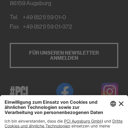
86159
Augsburg
Tel.
+49 (821) 59 01-0
Fax
+49 (821) 59 01-372
FÜR UNSEREN NEWSLETTER
ANMELDEN
#PCI