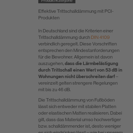
Produkt-Kategorie
Effektive Trittschalldämmung mit PCI-
Produkten
In Deutschland sind die Kriterien einer
Trittschalldämmung durch
DIN 4109
verbindlich geregelt. Diese Vorschriften
entsprechen den Mindestanforderungen
für die Bewohner. Allgemein ist davon
auszugehen,
dass die Lärmbelästigung
durch Trittschall einen Wert von 53 dB in
Wohnungen nicht überschreiten darf
–
vereinzelt gelten strengere Regelungen
mit bis zu 46 dB.
Die Trittschalldämmung von Fußböden
lässt sich entweder mit stabilen Platten
oder elastischen Matten realisieren. Dabei
gilt, dass das Material umso hochwertiger
bzw. schalldämmender ist, desto weniger
es sich eindrücken lässt – wie bei unserem