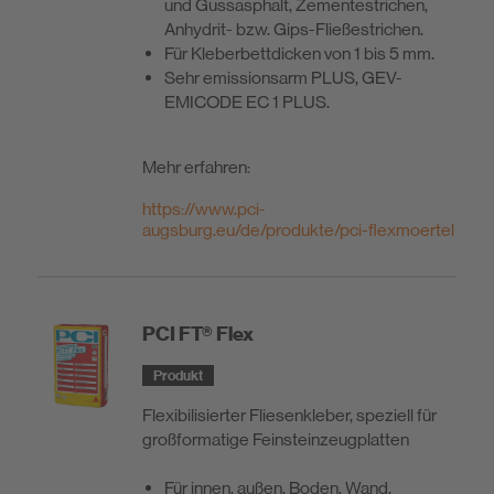
und Gussasphalt, Zement­estrichen,
Anhydrit- bzw. Gips-Fließestrichen.
Für Kleberbettdicken von 1 bis 5 mm.
Sehr emissionsarm PLUS, GEV-
EMICODE EC 1 PLUS.
Mehr erfahren:
https://www.pci-
augsburg.eu/de/produkte/pci-flexmoertel
PCI FT® Flex
Produkt
Flexibilisierter Fliesenkleber, speziell für
großformatige Feinsteinzeugplatten
Für innen, außen, Boden, Wand.