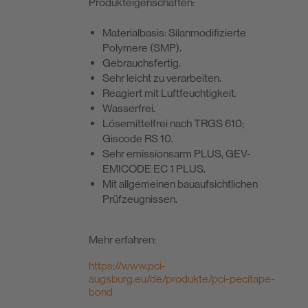
Produkt­eigenschaften:
Materialbasis: Silanmodifizierte
Polymere (SMP).
Gebrauchsfertig.
Sehr leicht zu verarbeiten.
Reagiert mit Luftfeuchtigkeit.
Wasserfrei.
Lösemittelfrei nach TRGS 610;
Giscode RS 10.
Sehr emissionsarm PLUS, GEV-
EMICODE EC 1 PLUS.
Mit allgemeinen bauaufsichtlichen
Prüfzeugnissen.
Mehr erfahren:
https://www.pci-
augsburg.eu/de/produkte/pci-pecitape-
bond