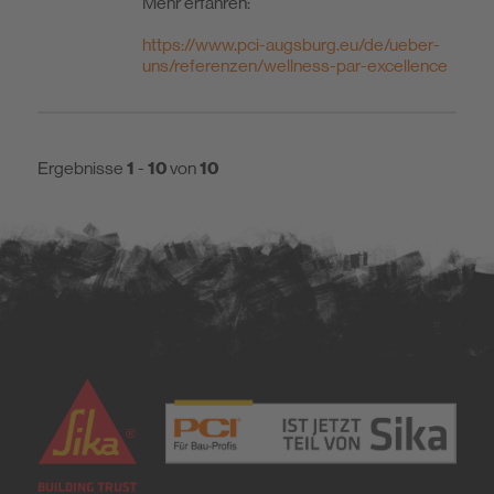
Mehr erfahren:
https://www.pci-augsburg.eu/de/ueber-
uns/referenzen/wellness-par-excellence
Ergebnisse
1
-
10
von
10