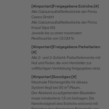
[#important]Freigegebene Estriche:[#]
Alle Calciumsulfatfließestriche der Firma
Casea GmbH
Alle Calciumsulfatfließestriche der Firma
Knauf Gips KG
Jeweils bis zu einer maximalen
Restfeuchte von 1,5 CM %
[#important]Freigegebene Parkettarten:
[#]
Alle 2- und 3-Schicht-Parkettelemente mit
Nut und Feder, die vom Hersteller zur
vollflächigen Verklebung freigegeben sind.
[#important]Sonstiges:[#]
Maximale Flächengröße für dieses
2
System liegt bei 50 m
/Raum.
Der Abstand zu aufgehenden Bauteilen
muss mindestens 1,5 cm betragen. Die
Nennfestigkeit des Estrichs wird erst mit
Erreichen der allgemeinen Belegreife von