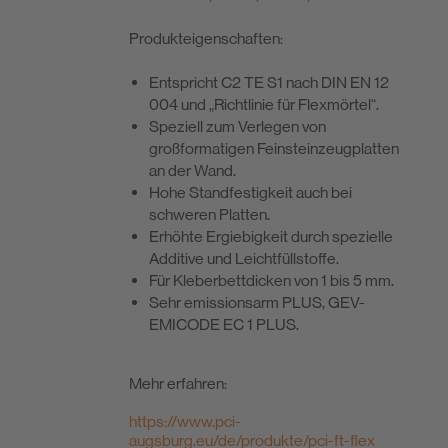
Produkt­eigenschaften:
Entspricht C2 TE S1 nach DIN EN 12
004 und „Richtlinie für Flexmörtel“.
Speziell zum Verlegen von
großformatigen Feinsteinzeugplatten
an der Wand.
Hohe Standfestigkeit auch bei
schweren Platten.
Erhöhte Ergiebigkeit durch spezielle
Additive und Leichtfüllstoffe.
Für Kleberbettdicken von 1 bis 5 mm.
Sehr emissionsarm PLUS, GEV-
EMICODE EC 1 PLUS.
Mehr erfahren:
https://www.pci-
augsburg.eu/de/produkte/pci-ft-flex