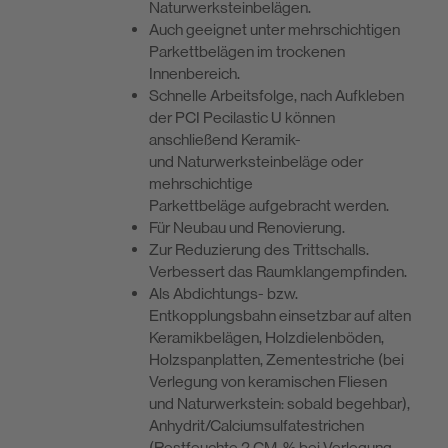
Naturwerksteinbelägen.
Auch geeignet unter mehrschichtigen
Parkettbelägen im trockenen
Innenbereich.
Schnelle Arbeitsfolge, nach Aufkleben
der PCI Pecilastic U können
anschließend Keramik-
und Naturwerksteinbeläge oder
mehrschichtige
Parkettbeläge aufgebracht werden.
Für Neubau und Renovierung.
Zur Reduzierung des Trittschalls.
Verbessert das Raumklangempfinden.
Als Abdichtungs- bzw.
Entkopplungsbahn einsetzbar auf alten
Keramikbelägen, Holzdielenböden,
Holzspanplatten, Zementestriche (bei
Verlegung von keramischen Fliesen
und Naturwerkstein: sobald begehbar),
Anhydrit/Calciumsulfatestrichen
(Restfeuchte 2 CM-% bei Verlegung