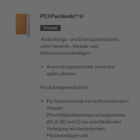
Nachhaltigkeit
PCI Pecilastic® U
Produkt
DIY
Abdichtungs- und Entkopplungsbahn,
unter Keramik-, Mosaik- und
Naturwerksteinbelägen
Anwendungsbereiche: innen und
außen, Boden.
Produkt­eigenschaften:
Für Nassbereiche mit nicht drückenden
Wasser
(Feuchtigkeitsbeanspruchungsklasse
A0, A, B0 und C) bei anschließender
Verlegung von keramischen
Fliesenbelägen und