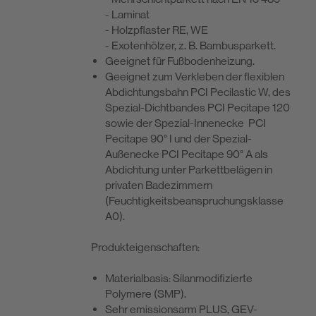
- Laminat
- Holzpflaster RE, WE
- Exotenhölzer, z. B. Bambusparkett.
Geeignet für Fußbodenheizung.
Geeignet zum Verkleben der flexiblen
Abdichtungsbahn PCI Pecilastic W, des
Spezial-Dichtbandes PCI Pecitape 120
sowie der Spezial-Innenecke PCI
Pecitape 90° I und der Spezial-
Außenecke PCI Pecitape 90° A als
Abdichtung unter Parkettbelägen in
privaten Badezimmern
(Feuchtigkeitsbeanspruchungsklasse
A0).
Produkt­eigenschaften:
Materialbasis: Silanmodifizierte
Polymere (SMP).
Sehr emissionsarm PLUS, GEV-