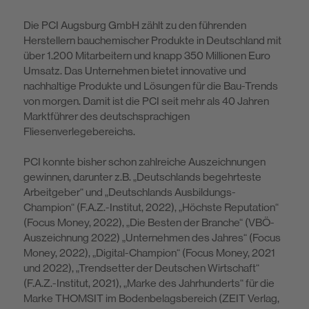
Die PCI Augsburg GmbH zählt zu den führenden
Herstellern bauchemischer Produkte in Deutschland mit
über 1.200 Mitarbeitern und knapp 350 Millionen Euro
Umsatz. Das Unternehmen bietet innovative und
nachhaltige Produkte und Lösungen für die Bau-Trends
von morgen. Damit ist die PCI seit mehr als 40 Jahren
Marktführer des deutschsprachigen
Fliesenverlegebereichs.
PCI konnte bisher schon zahlreiche Auszeichnungen
gewinnen, darunter z.B. „Deutschlands begehrteste
Arbeitgeber“ und „Deutschlands Ausbildungs-
Champion“ (F.A.Z.-Institut, 2022), „Höchste Reputation“
(Focus Money, 2022), „Die Besten der Branche“ (VBÖ-
Auszeichnung 2022) „Unternehmen des Jah­res“ (Focus
Money, 2022), „Digital-Champion“ (Focus Money, 2021
und 2022), „Trendsetter der Deutschen Wirtschaft“
(F.A.Z.-Institut, 2021), „Marke des Jahrhunderts“ für die
Marke THOMSIT im Bodenbelagsbereich (ZEIT Verlag,