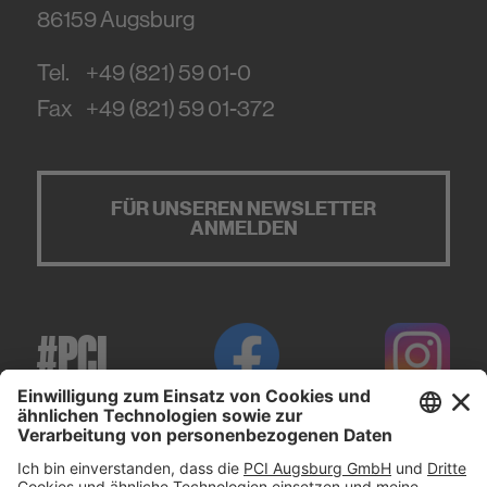
86159
Augsburg
Tel.
+49 (821) 59 01-0
Fax
+49 (821) 59 01-372
FÜR UNSEREN NEWSLETTER
ANMELDEN
#PCI