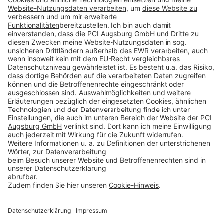
Impressum
Datenschutz
AGB
Rechtliche Hinweise
Cookie-Einstellungen öffnen
Betroffenenrechte
www.bimobject.com
Sika Deutschland - heinze.de
www.ausschreiben.de
www.naturstein-datenbank.de