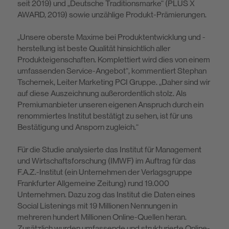
seit 2019) und „Deutsche Traditionsmarke“ (PLUS X
AWARD, 2019) sowie un­zählige Produkt-Prämierungen.
„Unsere oberste Maxime bei Produktentwicklung und -
herstellung ist beste Qualität hinsichtlich aller
Produkteigenschaften. Komplettiert wird dies von ei­nem
umfassenden Service-Angebot“, kommentiert Stephan
Tschernek, Leiter Marketing PCI Gruppe. „Daher sind wir
auf diese Auszeichnung außeror­dentlich stolz. Als
Premiumanbieter unseren eigenen Anspruch durch ein
renommiertes Institut bestätigt zu sehen, ist für uns
Bestätigung und Ansporn zugleich.“
Für die Studie analysierte das Institut für Management
und Wirtschaftsfor­schung (IMWF) im Auftrag für das
F.A.Z.-Institut (ein Unternehmen der Ver­lagsgruppe
Frankfurter Allgemeine Zeitung) rund 19.000
Unternehmen. Dazu zog das Institut die Daten eines
Social Listenings mit 19 Millionen Nennungen in
mehreren hundert Millionen Online-Quellen heran.
Zusätzlich wurden umfas­sende und strukturierte Online-