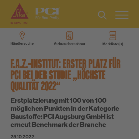
Kontakt
EN
Type 2 or
more
Händlersuche
Verbrauchsrechner
Merkliste
characters
Produkte
for results.
F.A.Z.-INSTITUT: ERSTER PLATZ FÜR
Produktsysteme
PCI BEI DER STUDIE „HÖCHSTE
QUALITÄT 2022“
Services
Erstplatzierung mit 100 von 100
möglichen Punkten in der Kategorie
Wissen
Baustoffe: PCI Augsburg GmbH ist
erneut Benchmark der Branche
Über uns
25.10.2022